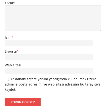
Yorum
İsim
*
E-posta
*
Web sitesi
Bir dahaki sefere yorum yaptığımda kullanılmak üzere
adımı, e-posta adresimi ve web sitesi adresimi bu tarayıcıya
kaydet.