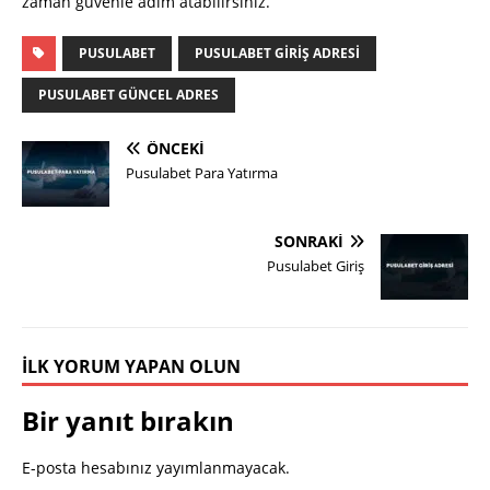
zaman güvenle adım atabilirsiniz.
PUSULABET
PUSULABET GIRIŞ ADRESI
PUSULABET GÜNCEL ADRES
ÖNCEKI
Pusulabet Para Yatırma
SONRAKI
Pusulabet Giriş
İLK YORUM YAPAN OLUN
Bir yanıt bırakın
E-posta hesabınız yayımlanmayacak.