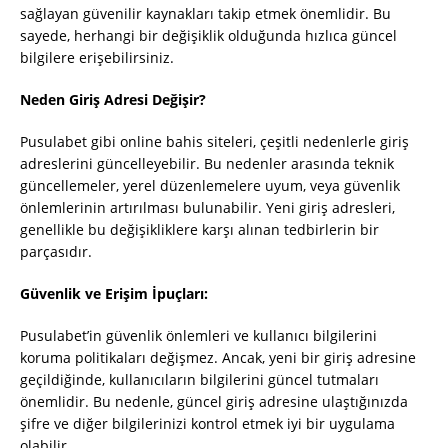
sağlayan güvenilir kaynakları takip etmek önemlidir. Bu
sayede, herhangi bir değişiklik olduğunda hızlıca güncel
bilgilere erişebilirsiniz.
Neden Giriş Adresi Değişir?
Pusulabet gibi online bahis siteleri, çeşitli nedenlerle giriş
adreslerini güncelleyebilir. Bu nedenler arasında teknik
güncellemeler, yerel düzenlemelere uyum, veya güvenlik
önlemlerinin artırılması bulunabilir. Yeni giriş adresleri,
genellikle bu değişikliklere karşı alınan tedbirlerin bir
parçasıdır.
Güvenlik ve Erişim İpuçları:
Pusulabet’in güvenlik önlemleri ve kullanıcı bilgilerini
koruma politikaları değişmez. Ancak, yeni bir giriş adresine
geçildiğinde, kullanıcıların bilgilerini güncel tutmaları
önemlidir. Bu nedenle, güncel giriş adresine ulaştığınızda
şifre ve diğer bilgilerinizi kontrol etmek iyi bir uygulama
olabilir.