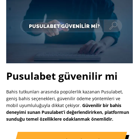
Pusulabet güvenilir mi
Bahis tutkunları arasında popülerlik kazanan Pusulabet,
geniş bahis seçenekleri, güvenilir ödeme yöntemleri ve
mobil uyumluluğuyla dikkat çekiyor.
Güvenilir bir bahis
deneyimi sunan Pusulabet’i değerlendirirken, platformun
sunduğu temel özelliklere odaklanmak önemlidir.