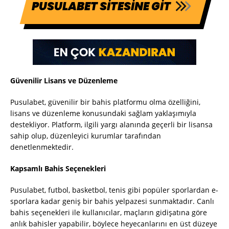
PUSULABET SİTESİNE GİT
Güvenilir Lisans ve Düzenleme
Pusulabet, güvenilir bir bahis platformu olma özelliğini,
lisans ve düzenleme konusundaki sağlam yaklaşımıyla
destekliyor. Platform, ilgili yargı alanında geçerli bir lisansa
sahip olup, düzenleyici kurumlar tarafından
denetlenmektedir.
Kapsamlı Bahis Seçenekleri
Pusulabet, futbol, basketbol, tenis gibi popüler sporlardan e-
sporlara kadar geniş bir bahis yelpazesi sunmaktadır. Canlı
bahis seçenekleri ile kullanıcılar, maçların gidişatına göre
anlık bahisler yapabilir, böylece heyecanlarını en üst düzeye